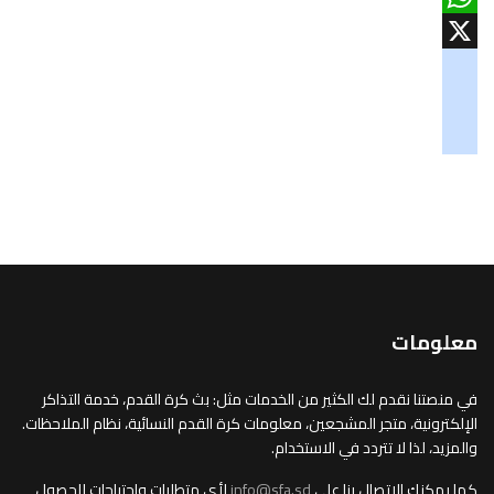
WhatsApp
X
googlemaps
soundcloud
tiktok
معلومات
في منصتنا نقدم لك الكثير من الخدمات مثل: بث كرة القدم، خدمة التذاكر
الإلكترونية، متجر المشجعين، معلومات كرة القدم النسائية، نظام الملاحظات.
والمزيد، لذا لا تتردد في الاستخدام.
كما يمكنك الاتصال بنا على
info@sfa.sd
لأي متطلبات واحتياجات للحصول