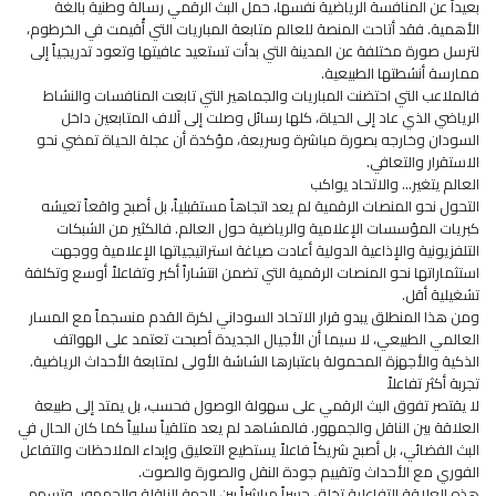
بعيداً عن المنافسة الرياضية نفسها، حمل البث الرقمي رسالة وطنية بالغة
الأهمية. فقد أتاحت المنصة للعالم متابعة المباريات التي أُقيمت في الخرطوم،
لترسل صورة مختلفة عن المدينة التي بدأت تستعيد عافيتها وتعود تدريجياً إلى
ممارسة أنشطتها الطبيعية.
فالملاعب التي احتضنت المباريات والجماهير التي تابعت المنافسات والنشاط
الرياضي الذي عاد إلى الحياة، كلها رسائل وصلت إلى آلاف المتابعين داخل
السودان وخارجه بصورة مباشرة وسريعة، مؤكدة أن عجلة الحياة تمضي نحو
الاستقرار والتعافي.
العالم يتغير... والاتحاد يواكب
التحول نحو المنصات الرقمية لم يعد اتجاهاً مستقبلياً، بل أصبح واقعاً تعيشه
كبريات المؤسسات الإعلامية والرياضية حول العالم. فالكثير من الشبكات
التلفزيونية والإذاعية الدولية أعادت صياغة استراتيجياتها الإعلامية ووجهت
استثماراتها نحو المنصات الرقمية التي تضمن انتشاراً أكبر وتفاعلاً أوسع وتكلفة
تشغيلية أقل.
ومن هذا المنطلق يبدو قرار الاتحاد السوداني لكرة القدم منسجماً مع المسار
العالمي الطبيعي، لا سيما أن الأجيال الجديدة أصبحت تعتمد على الهواتف
الذكية والأجهزة المحمولة باعتبارها الشاشة الأولى لمتابعة الأحداث الرياضية.
تجربة أكثر تفاعلاً
لا يقتصر تفوق البث الرقمي على سهولة الوصول فحسب، بل يمتد إلى طبيعة
العلاقة بين الناقل والجمهور. فالمشاهد لم يعد متلقياً سلبياً كما كان الحال في
البث الفضائي، بل أصبح شريكاً فاعلاً يستطيع التعليق وإبداء الملاحظات والتفاعل
الفوري مع الأحداث وتقييم جودة النقل والصورة والصوت.
هذه العلاقة التفاعلية تخلق جسراً مباشراً بين الجهة الناقلة والجمهور، وتسهم