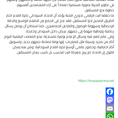
في تطوير التجربة بصورة مستمرة اعتماداً على آراء المشاهدين أنفسهم.
خطوة نحو المستقبل
ما حققه البث الرقمي لدوري النخبة يؤكد أن الاتحاد السوداني لكرة القدم اختار
الطريق الصحيح نحو المستقبل. فقد نجح في الجمع بين الانتشار الواسع والدقة
الإحصائية وسهولة الوصول والتفاعل الجماهيري، كما استطاع أن يوصل رسائل
رياضية ووطنية مهمة إلى جمهور عريض داخل السودان وخارجه.
وفي عالم تتغير فيه وسائل الإعلام بوتيرة متسارعة، تبدو المنصات الرقمية اليوم
أكثر من مجرد وسيلة نقل للمباريات؛ إنها بوابة لصناعة جمهور جديد، وتسويق
أكثر احترافية، وحضور عالمي أوسع لكرة القدم السودانية. ومن هنا يمكن
القول إن الاتحاد لم يربح معركة البث فحسب، بل كسب رهان المستقبل.
https://masaarpress.net
Facebook
Mastodon
Email