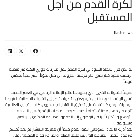
لكرة القدم من أجل
المستقبل
flash news
لم يكن قرار الاتحاد السوداني لكرة القدم بنقل مباريات دوري النخبة عبر منصته
الرقمية مجرد خيار تقني عابر فرضته الظروف، بل مثّل تحوّلاً استراتيجياً يعكس
فهماً
عميقاً للتحولات الكبرى التي يشهدها عالم الإعلام الرياضي في العصر الحديث.
ففي الوقت الذي ما تزال فيه بعض الأصوات تنظر إلى القنوات الفضائية باعتبارها
الوسيلة الوحيدة القادرة على تحقيق الانتشار الجماهيري، كانت التجارب العالمية
تتجه في مسار مختلف تماماً، حيث أصبحت المنصات الرقمية هي الساحة
الأوسع والأكثر تأثيراً في الوصول إلى الجمهور وصناعة المحتوى الرياضي
وتسويقه.
لقد أدرك الاتحاد السوداني لكرة القدم مبكراً أن معركة الانتشار لم تعد تُحسم
عبر عدد الأقمار الصناعية التي تبث عليها القناة، وإنما عبر قدرة المحتوى على