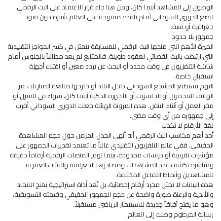
الوصول إلى المشاهد أينما كان. ومن هنا جاء قرار الاعتماد على البث الرقمي،
ليضع الدوري السوداني أمام نافذة مفتوحة على العالم بأسره دون قيود
جغرافية أو فنية.
جمهور بلا حدود
الميزة الأهم التي منحها البث الرقمي للمسابقة تتمثل في كسر الحواجز التقليدية
التي ارتبطت بالبث الفضائي لعقود طويلة. فالمتابع لم يعد مطالباً بالجلوس أمام
شاشة التلفزيون في وقت محدد أو البحث عن تردد معين أو اقتناء أجهزة
استقبال خاصة.
اليوم يستطيع المشجع السوداني داخل البلاد أو خارجها متابعة المباريات عبر
الهاتف المحمول أو الحاسوب أو الأجهزة الذكية أينما كان، سواء في المنزل أو
مقر العمل أو أثناء التنقل. هذه المرونة الهائلة جعلت الدوري السوداني أقرب
إلى جمهوره من أي وقت مضى.
لغة الأرقام لا تكذب
أحد أهم مكاسب البث الرقمي أنه أنهى الجدل المزمن حول حجم المشاهدة
الحقيقي. ففي عالم التلفزيون التقليدي غالباً ما تعتمد تقديرات الجمهور على
مؤشرات تقريبية أو دراسات محدودة، بينما توفر المنصات الرقمية أرقاماً دقيقة
ومباشرة تكشف عدد المشاهدات ومصادرها الجغرافية والفئات العمرية
للمشاهدين وأنماط التفاعل المختلفة.
هذه البيانات لا تمثل مجرد أرقام إحصائية، بل تُعد أداة استراتيجية تمنح الاتحاد
والأندية والرعاة صورة واضحة عن حجم الجمهور الحقيقي وقيمته التسويقية،
وهو ما يفتح آفاقاً جديدة للاستثمار الرياضي مستقبلاً.
رسالة الخرطوم وصلت إلى العالم