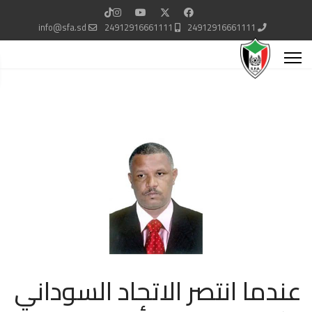
info@sfa.sd
24912916661111
24912916661111
عندما انتصر الاتحاد السوداني