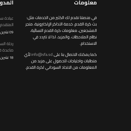
معلومات
المدو
في منصتنا نقدم لك الكثير من الخدمات مثل:
عيادة سو
بث كرة القدم، خدمة التذاكر الإلكترونية، متجر
المتقدم
المشجعين، معلومات كرة القدم النسائية،
09 تشرين2/نوفمبر 2025
نظام الملاحظات. والمزيد، لذا لا تتردد في
الاستخدام.
رحلة الس
صاعدة في
كما يمكنك الاتصال بنا على
info@sfa.sd
لأي
18 تشرين1/أكتوير 2025
متطلبات واحتياجات للحصول على مزيد من
المعلومات من الاتحاد السوداني لكرة القدم.