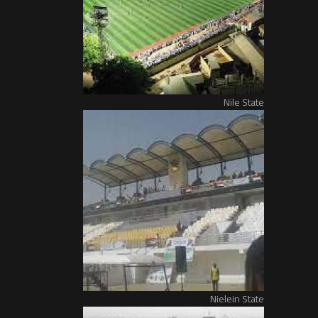
Nile State
Nielein State