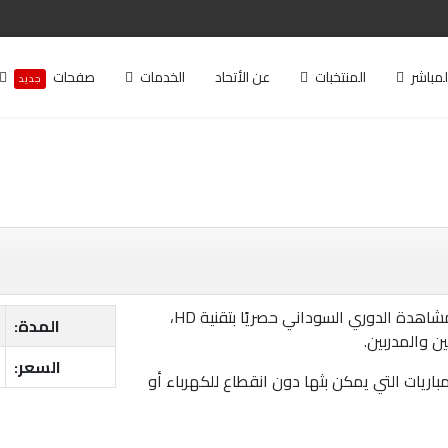
لمباشر
المنتخبات
عن الأتحاد
الخدمات
صفحات
جديد
يشمل هذا البث جميع المحتويات الرياضية. يمكنك مشاهدة الدوري السوداني حصريًا بتقنية HD،
المدة:
ين والمدربين.
السعر:
باريات التي يمكن بثها دون انقطاع للكهرباء أو