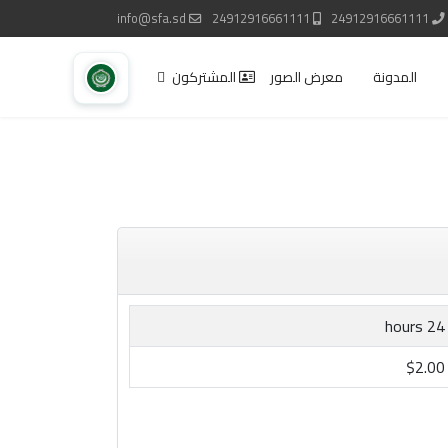
info@sfa.sd
24912916661111
24912916661111
المدونة
معرض الصور
المشتركون
24 hours
$2.00