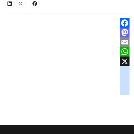
Facebook
Mastodon
Email
WhatsApp
X
googlemaps
soundcloud
tiktok