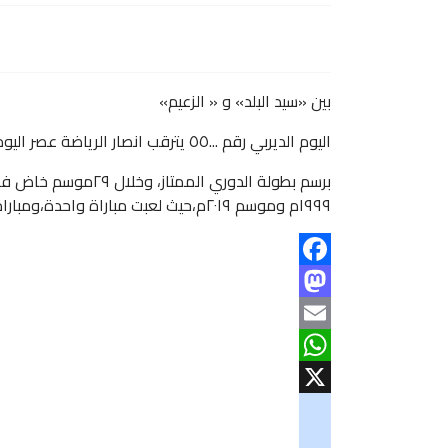
بين «سيد البلد» و « الزعيم»
اليوم الديربي رقم
...
٥٥ يترقب انصار الرياضة عصر اليوم المواجهة رقم ٥٥بين قطبي الكرة السودانية الهلال والمريخ
برسم بطولة الدوري الممتاز، وخلال ٢٩موسم خاض فريقا الهلال والمريخ ٥٤ مباراة سابقة وذلك بواقع مباراة في كل موسم عدا موسم
١٩٩٩م وموسم ٢٠١٩م،حيث لعبت مباراة واحدة،ومباراة اليوم تمثل مسك ختام دوري النخبة. , وتبث على القناة الأولى في منصة الأتحاد السوداني لكرة القدم.
Facebook
Mastodon
Email
WhatsApp
X
googlemaps