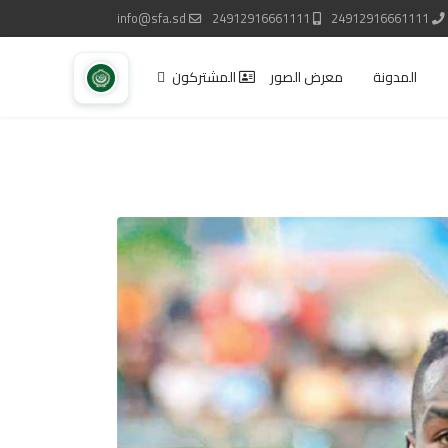
info@sfa.sd
24912916661111
24912916661111
المدونة
معرض الصور
المشتركون