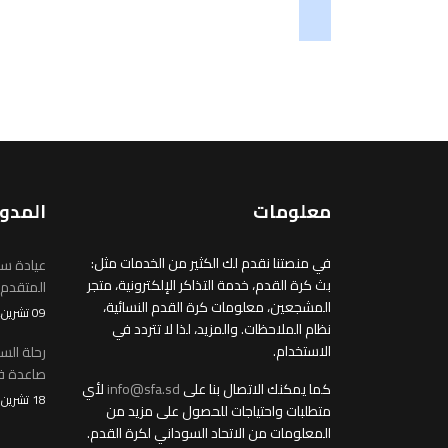
soundcloud
tiktok
معلومات
المدو
في منصتنا نقدم لك الكثير من الخدمات مثل:
عيادة سو
بث كرة القدم، خدمة التذاكر الإلكترونية، متجر
المتقدم
المشجعين، معلومات كرة القدم النسائية،
09 تشرين2/نوفمبر 2025
نظام الملاحظات. والمزيد، لذا لا تتردد في
الاستخدام.
رحلة الس
صاعدة في
كما يمكنك الاتصال بنا على
info@sfa.sd
لأي
18 تشرين1/أكتوير 2025
متطلبات واحتياجات للحصول على مزيد من
المعلومات من الاتحاد السوداني لكرة القدم.