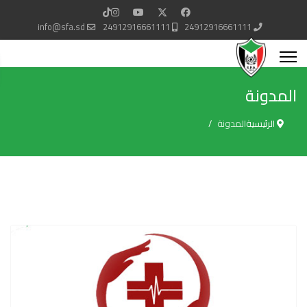
info@sfa.sd
24912916661111
24912916661111
المدونة
الرئيسية
المدونة