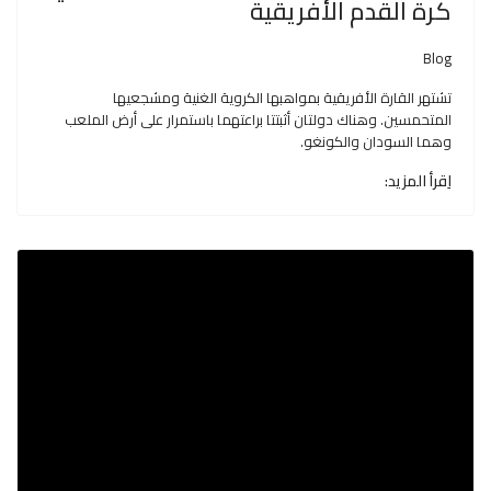
كرة القدم الأفريقية
Blog
تشتهر القارة الأفريقية بمواهبها الكروية الغنية ومشجعيها
المتحمسين. وهناك دولتان أثبتتا براعتهما باستمرار على أرض الملعب
وهما السودان والكونغو.
اِقرأ المزيد: