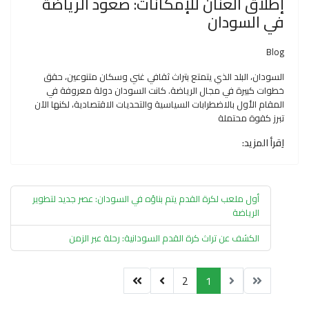
إطلاق العنان للإمكانات: صعود الرياضة
في السودان
Blog
السودان، البلد الذي يتمتع بتراث ثقافي غني وسكان متنوعين، حقق
خطوات كبيرة في مجال الرياضة. كانت السودان دولة معروفة في
المقام الأول بالاضطرابات السياسية والتحديات الاقتصادية، لكنها الآن
تبرز كقوة محتملة
اِقرأ المزيد:
أول ملعب لكرة القدم يتم بناؤه في السودان: عصر جديد لتطوير
الرياضة
الكشف عن تراث كرة القدم السودانية: رحلة عبر الزمن
2
1