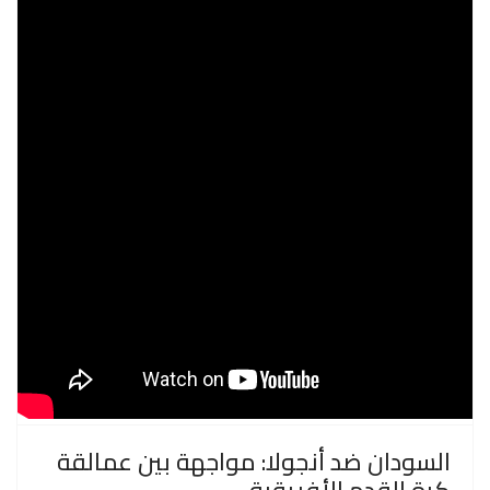
السودان ضد أنجولا: مواجهة بين عمالقة