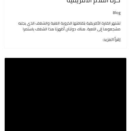
كرة القدم الأفريقية
Blog
تشتهر القارة الأفريقية بثقافتها الكروية الغنية والشغف الذي يجلبه
مشجعوها إلى اللعبة. هناك دولتان أظهرتا هذا الشغف باستمرا
اِقرأ المزيد: