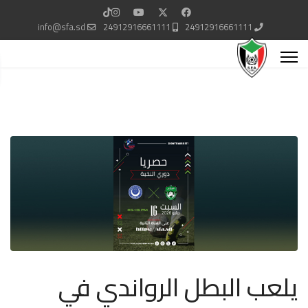
info@sfa.sd
24912916661111
24912916661111
يلعب البطل الرواندي في