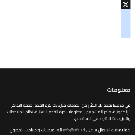
WhatsApp
X
googlemaps
soundcloud
tiktok
معلومات
في منصتنا نقدم لك الكثير من الخدمات مثل: بث كرة القدم، خدمة التذاكر
الإلكترونية، متجر المشجعين، معلومات كرة القدم النسائية، نظام الملاحظات.
والمزيد، لذا لا تتردد في الاستخدام.
كما يمكنك الاتصال بنا على
info@sfa.sd
لأي متطلبات واحتياجات للحصول