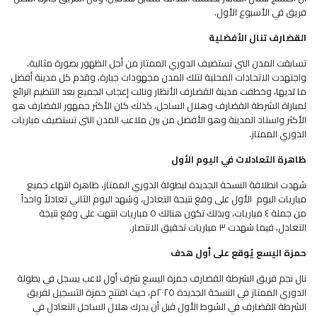
فريق في الأسبوع الأول.
القضارف تنال الأفضلية
تسابقت المدن التي تستضيف الدوري الممتاز من أجل الظهور بصورة مثالية،
واجتهدت الاتحادات المحلية لتلك المدن مجهودات جبارة، وقدم كل مدينة أفضل
ما لديها، وخطفت مدينة القضارف الأنظار ونالت إعجاب الجميع بعد التنظيم الرائع
لمباراة الشرطة القضارف وهلال الساحل، كذلك كان الأكثر جمهور القضارف هو
الأكثر واستاد المدينة وهو الأفضل من بين ملاعب المدن التى تستضيف مباريات
الدوري الممتاز.
ظاهرة التعادلات في اليوم الأول
شهدت انطلاقة النسخة الجديدة لبطولة الدوري الممتاز، ظاهرة انتهاء جميع
مباريات اليوم الأول على وقع نتيجة التعادل، وشهد اليوم الثاني تعادلاً واحداً
من جملة ٤ مباريات، وبذلك تكون هنالك ٥ مباريات انتهت على وقع نتيجة
التعادل، فيما شهدت ٣ مباريات تحقيق الانتصار.
حمزة اليسع يُوقع على أول هدف
نال نجم فريق الشرطة القضارف حمزة اليسع شرف أول لاعب يسجل في بطولة
الدوري الممتاز في النسخة الجديدة ٢٠٢٥م، حيث افتتح حمزة التسجيل لفريق
الشرطة القضارف في الشوط الأول قبل أن يدرك هلال الساحل التعادل في