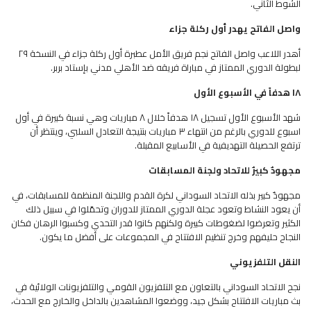
الشوط الثاني.
واصل الفاتح يهدر أول ركلة جزاء
أهدر اللاعب واصل الفاتح نجم فريق الأمل عطبرة أول ركلة جزاء في النسخة ٢٩
لبطولة الدوري الممتاز في مباراة فريقه ضد الأهلي مدني بإستاد بربر.
١٨ هدفاً في الأسبوع الأول
شهد الأسبوع الأول تسجيل ١٨ هدفاً خلال ٨ مباريات وهي نسبة كبيرة في أول
اسبوع للدوري بالرغم من انتهاء ٣ مباريات بنتيجة التعادل السلبي، وينتظر أن
ترتفع الحصيلة التهديفية في الأسابيع المقبلة.
مجهودٌ كبيرٌ للاتحاد ولجنة المسابقات
مجهودٌ كبير بذله الاتحاد السوداني لكرة القدم واللجنة المنظمة للمسابقات، في
أن يعود النشاط وتعود عجلة الدوري الممتاز للدوران وتحمّلوا في سبيل ذلك
الكثير وتعرضوا لضغوطات كبيرة ولكنهم كانوا قدر التحدي وكسبوا الرهان فكان
النجاح حليفهم وخرج تنظيم الافتتاح في المجموعات على أفضل ما يكون.
النقل التلفزيوني
نجح الاتحاد السوداني بالتعاون مع التلفزيون القومي والتلفزيونات الولائية في
بث مباريات الافتتاح بشكل جيد، ووضعوا المشاهدين بالداخل والخارج مع الحدث،