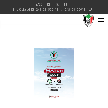
info@sfa.sd
24912916661111
24912916661111