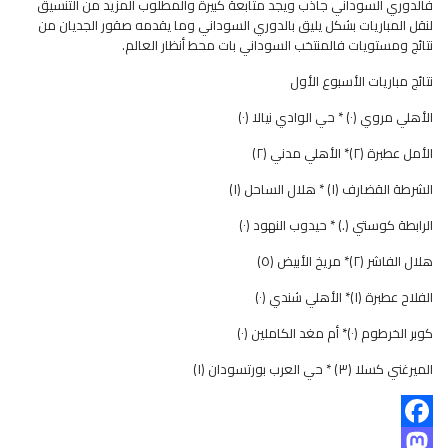
فالدوري السوداني جاذب ويجد متابعة كبيرة والمطلوب المزيد من التنسيق
لنقل المباريات بشكل يليق بالدوري السوداني وما يقدمه صقور الجديان من
نتائج ومستويات فالمنتخب السوداني بات محط أنظار العالم.
نتائج مباريات الأسبوع الأول
الأهلي مروي (٠) * حي الوادي نيالا (٠)
الأمل عطبرة (٢)* الأهلي مدني (٢)
الشرطة القضارف (١) * هلال الساحل (١)
الرابطة كوستي (.) * حيدوب النهود (٠)
هلال الفاشر (٢)* مريخ الأبيض (٥)
الفلاح عطبرة (١)* الأهلي شندي (٠)
كوبر الخرطوم (٠)* أم مغد الكاملين (٠)
الميرغني كسلا (٣) * حي العرب بورتسودان (١)
Facebook