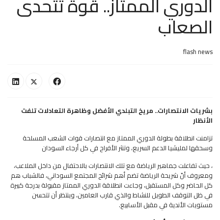
الدوري الممتاز.. قوة تتحدى
الصعاب
flash news
بشريات الانتصارات.. مريخ التبلدي الأفضل وظاهرة التعادلات تلفت
الأنظار
تزامنت انطلاقة بطولة الدوري الممتاز مع انتصارات قوات الشعب المسلحة
وسحقها لمليشيا الدعم السريع، وتنثر الأفراح في كل أرجاء السودان
، حيث تفاعلت جماهير الرياضة مع تلك الانتصارات بالاحتفال من داخل الملاعب،
ومعروف أنّ شريحة الرياضة تضم أهم شرائح المجتمع السوداني، فالشباب هم
كل الحاضر وكل المستقبل، وجاءت انطلاقة الدوري الممتاز مقبولة بدرجة كبيرة
في ظل التوقف الطويل للنشاط والذي قارب العامين، وينتظر أن تتحسن
مستويات الأندية في مقبل الأسابيع.