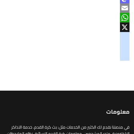
Mastodon
Email
WhatsApp
X
googlemaps
soundcloud
tiktok
معلومات
في منصتنا نقدم لك الكثير من الخدمات مثل: بث كرة القدم، خدمة التذاكر
الإلكترونية، متجر المشجعين، معلومات كرة القدم النسائية، نظام الملاحظات.