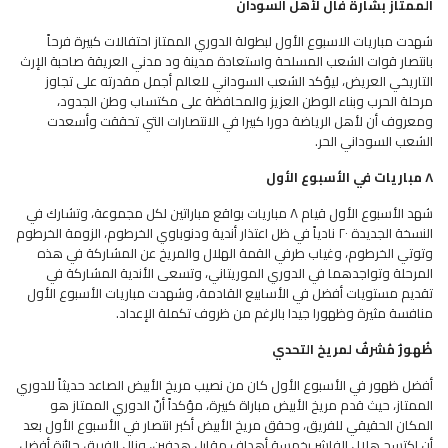
الممتاز بشارة فأل لأهل السودان
شهدت مباريات الاسبوع الأول لبطولة الدوري الممتاز احتفالات كبيرة فرحاً
بانتصار قوات الشعب المسلحة واستعادة مدينة ود مدني العريقة صاحبة الإرث
التاريخي العريض، ليؤكد الشعب السوداني للعالم أجمل مقدرته على تجاوز
مرحلة الحرب وبناء الوطن العزيز والمحافظة على مكتساب وطن الجدود،
ومعروف أن لأهل الرياضة دورا كبيرا في الانتصارات التي تحققت وأسعدت
الشعب السوداني الحر.
٨ مباريات في الأسبوع الأول
شهد الأسبوع الأول قيام ٨ مباريات بواقع مباراتين لكل مجموعة، وتشارك في
النسخة الجديدة ٢٠ نادياً في ظل اعتذار أندية ودنوباوي الخرطوم، الزومة الخرطوم
وتوتي الخرطوم، وغياب طرفي القمة الهلال والمريخ عن المشاركة في هذه
المرحلة وتواجدهما في الدوري الموريتاني، وتسعى الأندية المشاركة في
تقديم مستويات أفضل في الأسابيع القادمة، وشهدت مباريات الأسبوع الأول
منافسة مثيرة وظهورا جيدا بالرغم من ظروف تكملة الإعداد.
ظُهورٌ مُشرفٌ لمريخ التحدي
أفضل ظهور في الأسبوع الأول كان من نصيب مريخ الأبيض الصاعد حديثاً للدوري
الممتاز، حيث قدم مريخ الأبيض مباراة كبيرة، مؤكداً أنّ الدوري الممتاز هو
المكان الحقيقي للفريق، وحقق مريخ الأبيض أكبر انتصار في الأسبوع الأول بعد
أن اكتسح هلال الفاشر بخمسة أهداف مقابل هدفين، ونال الفريق جائزة أفضل