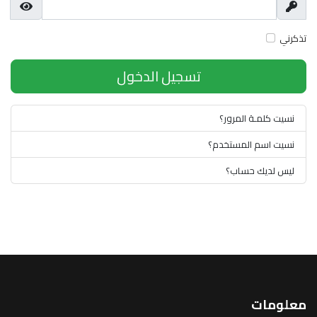
إظهار
عرض ك
تذكرني
تسجيل الدخول
نسيت كلمـة المرور؟
نسيت اسم المستخدم؟
ليس لديك حساب؟
معلومات