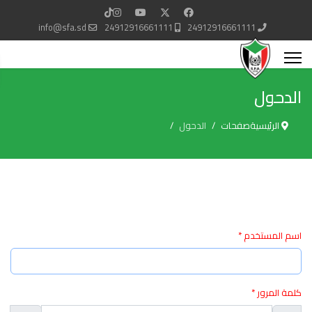
info@sfa.sd
24912916661111
24912916661111
الدحول
الرئيسية
صفحات
الدحول
اسم المستخدم
*
كلمة المرور
*